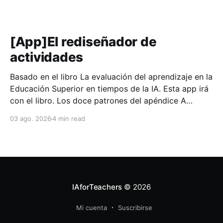
[App]El rediseñador de
actividades
Basado en el libro La evaluación del aprendizaje en la
Educación Superior en tiempos de la IA. Esta app irá
con el libro. Los doce patrones del apéndice A
funcionan sobre el papel. Llevarlos a una asignatura
03 ago. 2026
4 min read
concreta exige algo más, y ese trabajo suele encallar
en el mismo punto:
IAforTeachers
© 2026
Mi cuenta
Suscribirse