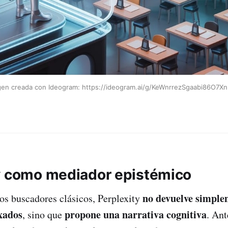
gen creada con Ideogram: https://ideogram.ai/g/KeWnrrezSgaabi86O7Xn
y como mediador epistémico
no devuelve simple
los buscadores clásicos, Perplexity
xados
propone una narrativa cognitiva
, sino que
. Ant