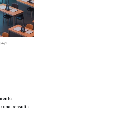
bA/1
mente
e una consulta