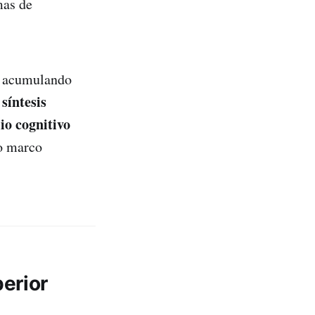
mas de
ir acumulando
síntesis
o cognitivo
io marco
erior