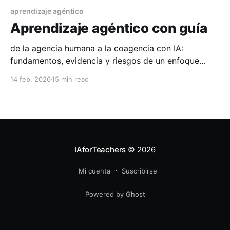
aprendizaje agéntico
Aprendizaje agéntico con guía
de la agencia humana a la coagencia con IA:
fundamentos, evidencia y riesgos de un enfoque
emergente ▸ Resumen El aprendizaje agéntico con
14 feb. 2026
15 min read
guía constituye un enfoque pedagógico emergente
que articula la agencia del estudiante —entendida
como su capacidad proactiva de intervenir en el flujo
instruccional— con el andamiaje proporcionado por
IAforTeachers
© 2026
Mi cuenta
Suscribirse
Powered by Ghost