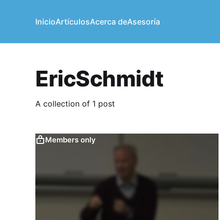
Inicio
Artículos
Acerca de
Asesoría
EricSchmidt
A collection of 1 post
Members only