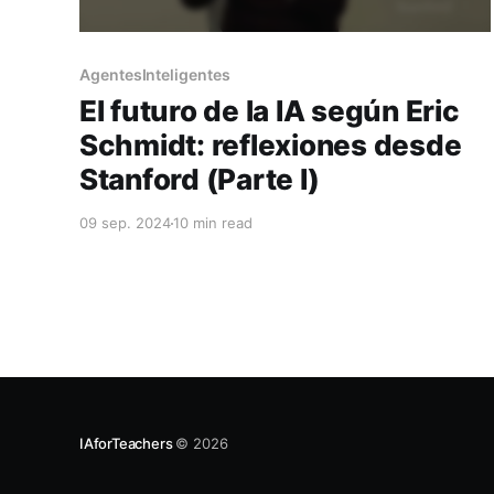
AgentesInteligentes
El futuro de la IA según Eric
Schmidt: reflexiones desde
Stanford (Parte I)
09 sep. 2024
10 min read
IAforTeachers
© 2026