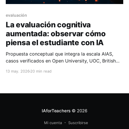
evaluación
La evaluación cognitiva
aumentada: observar cómo
piensa el estudiante con IA
Propuesta conceptual que integra la escala AIAS,
casos verificados en Open University, UOC, British
University Vietnam y UBA, y un modelo propio de
13 may. 2026
20 min read
cinco fases para observar el proceso cognitivo del
estudiante cuando trabaja con modelos generativos.
IAforTeachers
© 2026
Mi cuenta
Suscribirse