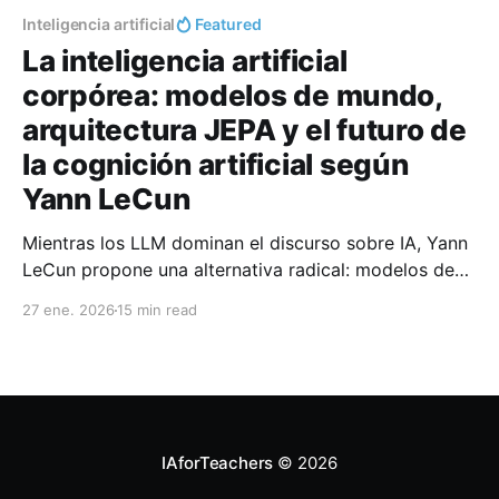
Inteligencia artificial
Featured
La inteligencia artificial
corpórea: modelos de mundo,
arquitectura JEPA y el futuro de
la cognición artificial según
Yann LeCun
Mientras los LLM dominan el discurso sobre IA, Yann
LeCun propone una alternativa radical: modelos de
mundo basados en la arquitectura JEPA que
27 ene. 2026
15 min read
aprenden física intuitiva, planifican acciones y
comprenden el entorno físico. Analizamos V-JEPA 2,
AMI Labs y las implicaciones para la educación
superior.
IAforTeachers
© 2026