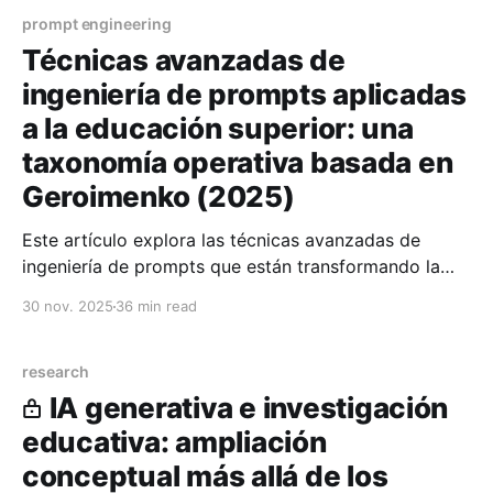
prompt engineering
Técnicas avanzadas de
ingeniería de prompts aplicadas
a la educación superior: una
taxonomía operativa basada en
Geroimenko (2025)
Este artículo explora las técnicas avanzadas de
ingeniería de prompts que están transformando la
docencia universitaria: chain-of-thought, prompting
30 nov. 2025
36 min read
recursivo, mitigación de sesgos y diseño ético
aplicado, etc.
research
IA generativa e investigación
educativa: ampliación
conceptual más allá de los