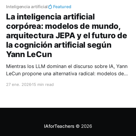
Inteligencia artificial
Featured
La inteligencia artificial
corpórea: modelos de mundo,
arquitectura JEPA y el futuro de
la cognición artificial según
Yann LeCun
Mientras los LLM dominan el discurso sobre IA, Yann
LeCun propone una alternativa radical: modelos de
mundo basados en la arquitectura JEPA que
27 ene. 2026
15 min read
aprenden física intuitiva, planifican acciones y
comprenden el entorno físico. Analizamos V-JEPA 2,
AMI Labs y las implicaciones para la educación
superior.
IAforTeachers
© 2026