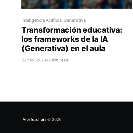
Inteligencia Artificial Generativa
Transformación educativa:
los frameworks de la IA
(Generativa) en el aula
09 nov. 2023
12 min read
IAforTeachers
© 2026