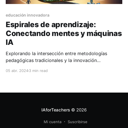
educación innovadora
Espirales de aprendizaje:
Conectando mentes y máquinas
IA
Explorando la intersección entre metodologías
pedagógicas tradicionales y la innovación
tecnológica en la educación."
05 abr. 2024
3 min read
IAforTeachers
© 2026
Mi cuenta
Suscribirse