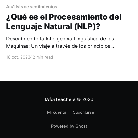
Análisis de sentimientos
¿Qué es el Procesamiento del
Lenguaje Natural (NLP)?
Descubriendo la Inteligencia Lingüística de las
Máquinas: Un viaje a través de los principios,
herramientas y aplicaciones del NLP
18 oct. 2023
12 min read
IAforTeachers
© 2026
Mi cuenta
Suscribirse
Powered by Ghost