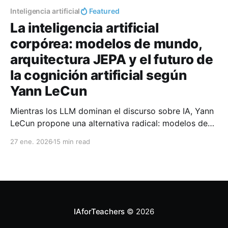
Inteligencia artificial
Featured
La inteligencia artificial
corpórea: modelos de mundo,
arquitectura JEPA y el futuro de
la cognición artificial según
Yann LeCun
Mientras los LLM dominan el discurso sobre IA, Yann
LeCun propone una alternativa radical: modelos de
mundo basados en la arquitectura JEPA que
27 ene. 2026
15 min read
aprenden física intuitiva, planifican acciones y
comprenden el entorno físico. Analizamos V-JEPA 2,
AMI Labs y las implicaciones para la educación
superior.
IAforTeachers
© 2026