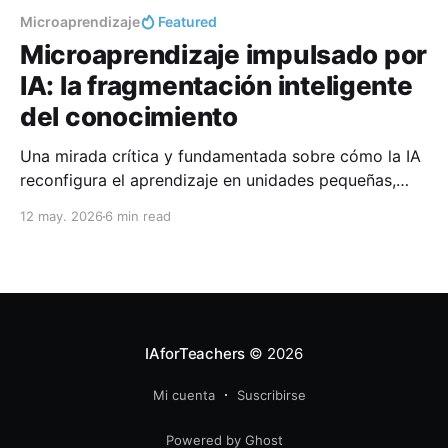
Microaprendizaje
Featured
Microaprendizaje impulsado por
IA: la fragmentación inteligente
del conocimiento
Una mirada crítica y fundamentada sobre cómo la IA
reconfigura el aprendizaje en unidades pequeñas,
personalizadas y conectadas en red — con la
12 may. 2026
6 min read
metáfora de las micorrizas como hilo conductor.
IAforTeachers
© 2026
Mi cuenta
Suscribirse
Powered by Ghost