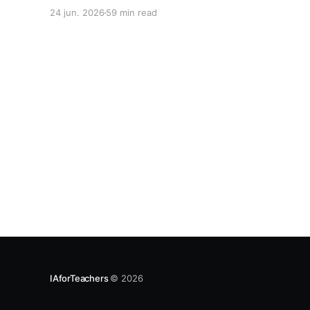
una receta de prompts — es un proceso de
24 jun. 2026
59 min read
decisión docente con criterio explícito.
IAforTeachers
© 2026