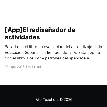
[App]El rediseñador de
actividades
Basado en el libro La evaluación del aprendizaje en la
Educación Superior en tiempos de la IA. Esta app irá
con el libro. Los doce patrones del apéndice A
funcionan sobre el papel. Llevarlos a una asignatura
03 ago. 2026
4 min read
concreta exige algo más, y ese trabajo suele encallar
en el mismo punto:
IAforTeachers
© 2026