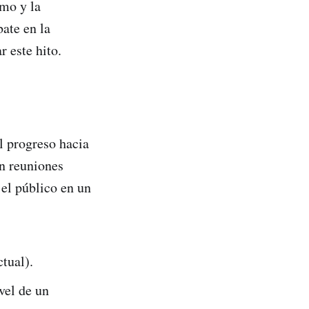
smo y la
ate en la
r este hito.
l progreso hacia
en reuniones
el público en un
tual).
vel de un