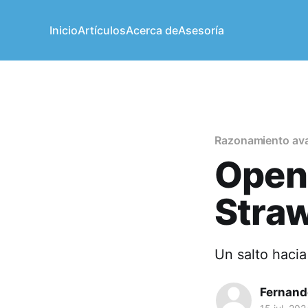
Inicio
Artículos
Acerca de
Asesoría
Razonamiento av
OpenA
Stra
Un salto hacia
Fernand