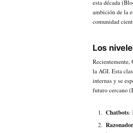
esta década (Blo
ambición de la 
comunidad científ
Los nivel
Recientemente, O
la AGI. Esta clas
internas y se es
futuro cercano (
Chatbots
:
Razonador