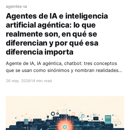
agentes-ia
Agentes de IA e inteligencia
artificial agéntica: lo que
realmente son, en qué se
diferencian y por qué esa
diferencia importa
Agente de IA, IA agéntica, chatbot: tres conceptos
que se usan como sinónimos y nombran realidades
técnicamente muy distintas. Una genealogía del
26 may. 2026
14 min read
término, una taxonomía operativa y por qué la
diferencia importa para la educación superior.