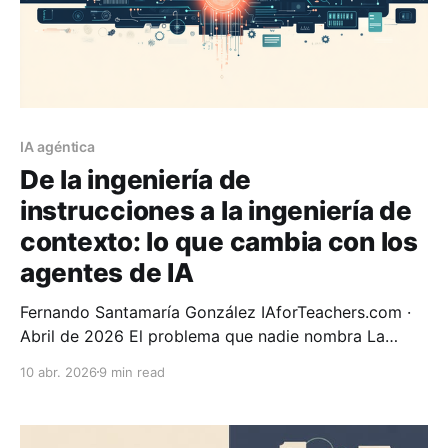
IA agéntica
De la ingeniería de
instrucciones a la ingeniería de
contexto: lo que cambia con los
agentes de IA
Fernando Santamaría González IAforTeachers.com ·
Abril de 2026 El problema que nadie nombra La
mayoría de los docentes universitarios sigue usando
10 abr. 2026
9 min read
la inteligencia artificial como un partido de ping
pong. Pregunta, respuesta. Pregunta, respuesta. El
profesor escribe, el modelo contesta, el profesor