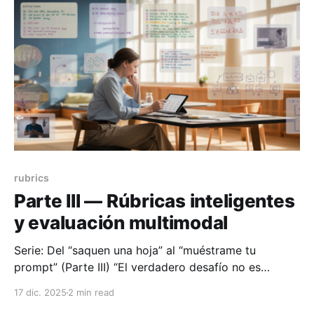
rubrics
Parte III — Rúbricas inteligentes
y evaluación multimodal
Serie: Del “saquen una hoja” al “muéstrame tu
prompt” (Parte III) “El verdadero desafío no es
automatizar la evaluación, sino aumentar la mirada
17 dic. 2025
2 min read
docente.” En esta tercera parte entramos en el