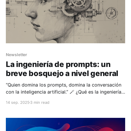
Newsletter
La ingeniería de prompts: un
breve bosquejo a nivel general
“Quien domina los prompts, domina la conversación
con la inteligencia artificial.” 🪄 ¿Qué es la ingeniería
de prompts? La ingeniería de prompts (prompt
14 sep. 2025
3 min read
engineering) es el arte y la ciencia de diseñar
instrucciones eficaces para interactuar con modelos
generativos como ChatGPT, Claude, Gemini o Mistral.
Un prompt no es simplemente una