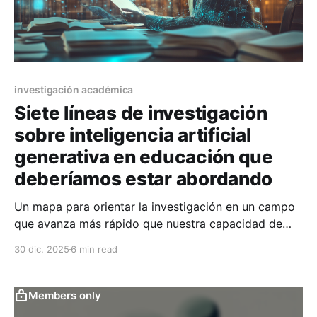
investigación académica
Siete líneas de investigación
sobre inteligencia artificial
generativa en educación que
deberíamos estar abordando
Un mapa para orientar la investigación en un campo
que avanza más rápido que nuestra capacidad de
comprenderlo El problema no es si usar IA, sino
30 dic. 2025
6 min read
cómo investigar con ella Llevamos más de dos años
debatiendo sobre inteligencia artificial generativa en
educación. Las posiciones oscilan entre el
Members only
entusiasmo acrítico y