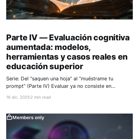
Parte IV — Evaluación cognitiva
aumentada: modelos,
herramientas y casos reales en
educación superior
Serie: Del “saquen una hoja” al “muéstrame tu
prompt” (Parte IV) Evaluar ya no consiste en
certificar un resultado, sino en interpretar una
16 dic. 2025
2 min read
trayectoria cognitiva. En esta cuarta parte
avanzamos un paso más: pasamos de la evaluación
aumentada como enfoque general a la evaluación
Members only
cognitiva aumentada, un modelo que integra