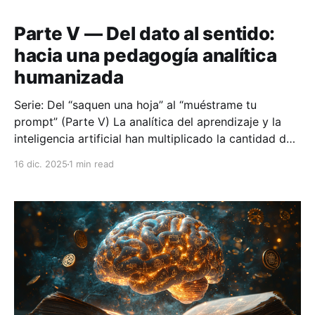
núcleo del cambio educativo contemporáneo: cómo
integrar la inteligencia artificial, la analítica del
Parte V — Del dato al sentido:
aprendizaje y el juicio humano en
hacia una pedagogía analítica
humanizada
Serie: Del “saquen una hoja” al “muéstrame tu
prompt” (Parte V) La analítica del aprendizaje y la
inteligencia artificial han multiplicado la cantidad de
datos disponibles sobre el desempeño estudiantil. Sin
16 dic. 2025
1 min read
embargo, disponer de más datos no implica
comprender mejor el aprendizaje. El desafío
contemporáneo no es técnico, sino pedagógico: