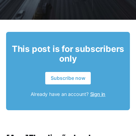
This post is for subscribers
only
Subscribe now
Already have an account?
Sign in