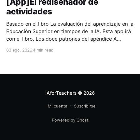
[App]El rediseñador de
actividades
Basado en el libro La evaluación del aprendizaje en la
Educación Superior en tiempos de la IA. Esta app irá
con el libro. Los doce patrones del apéndice A
funcionan sobre el papel. Llevarlos a una asignatura
03 ago. 2026
4 min read
concreta exige algo más, y ese trabajo suele encallar
en el mismo punto:
IAforTeachers
© 2026
Mi cuenta
Suscribirse
Powered by Ghost