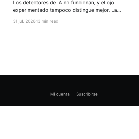
Los detectores de IA no funcionan, y el ojo
experimentado tampoco distingue mejor. La
verdadera crisis no es de seguridad, sino de
31 jul. 2026
13 min read
validez: qué evidencias permiten atribuir un
aprendizaje a una persona concreta.
Mi cuenta
Suscribirse