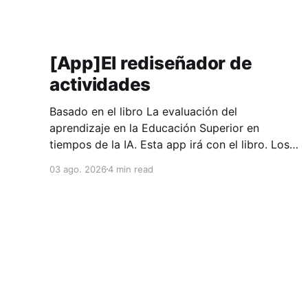
[App]El rediseñador de
actividades
Basado en el libro La evaluación del
aprendizaje en la Educación Superior en
tiempos de la IA. Esta app irá con el libro. Los
doce patrones del apéndice A funcionan sobre
03 ago. 2026
4 min read
el papel. Llevarlos a una asignatura concreta
exige algo más, y ese trabajo suele encallar en
el mismo punto: