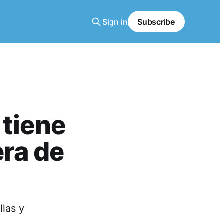
Sign in
Subscribe
 tiene
era de
llas y