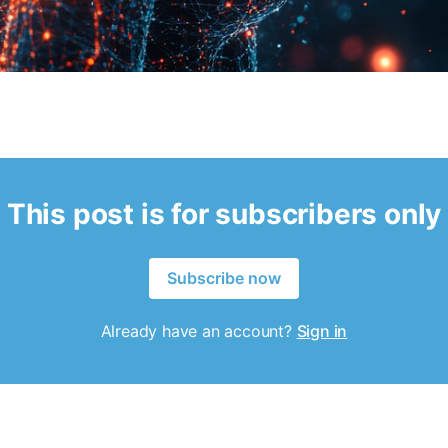
This post is for subscribers only
Subscribe now
Already have an account?
Sign in