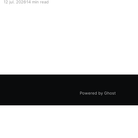
12 jul. 2026
14 min read
incertidumbre, error y conocimiento tácito
frente a la inmediatez de la inteligencia
artificial.
Powered by Ghost